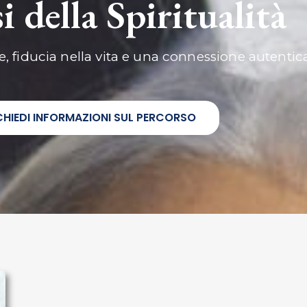
i della Spiritualità
e, fiducia nella vita e una connessione autentic
CHIEDI INFORMAZIONI SUL PERCORSO