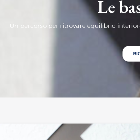
Le bas
Un percorso per ritrovare equilibrio interior
RI