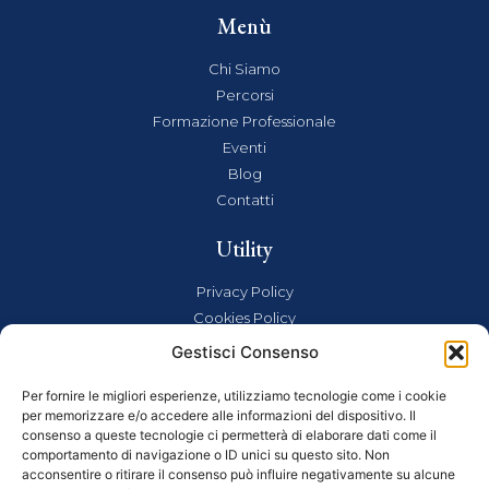
Menù
Chi Siamo
Percorsi
Formazione Professionale
Eventi
Blog
Contatti
Utility
Privacy Policy
Cookies Policy
Documenti
Gestisci Consenso
FAQ
Per fornire le migliori esperienze, utilizziamo tecnologie come i cookie
per memorizzare e/o accedere alle informazioni del dispositivo. Il
consenso a queste tecnologie ci permetterà di elaborare dati come il
DISCLAIMER
comportamento di navigazione o ID unici su questo sito. Non
I contenuti di questo sito sono divulgati solo a scopo
acconsentire o ritirare il consenso può influire negativamente su alcune
informativo e non sostituiscono in alcun modo l’opinione del